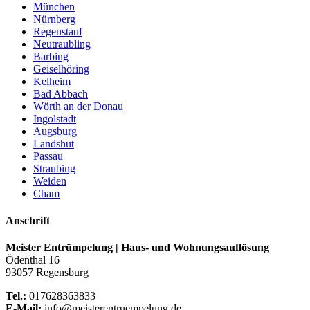
München
Nürnberg
Regenstauf
Neutraubling
Barbing
Geiselhöring
Kelheim
Bad Abbach
Wörth an der Donau
Ingolstadt
Augsburg
Landshut
Passau
Straubing
Weiden
Cham
Anschrift
Meister Entrümpelung | Haus- und Wohnungsauflösung
Ödenthal 16
93057 Regensburg
Tel.:
017628363833
E-Mail:
info@meisterentruempelung.de